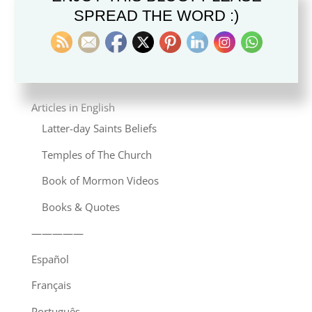
Altre Chiese Cristiane
SPREAD THE WORD :)
Altre Religioni
Induismo
—————
Articles in English
Latter-day Saints Beliefs
Temples of The Church
Book of Mormon Videos
Books & Quotes
—————
Español
Français
Português