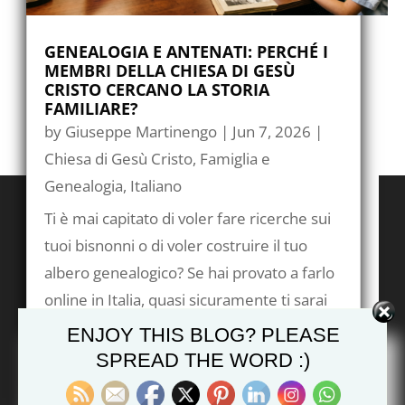
GENEALOGIA E ANTENATI: PERCHÉ I
MEMBRI DELLA CHIESA DI GESÙ
CRISTO CERCANO LA STORIA
FAMILIARE?
by
Giuseppe Martinengo
|
Jun 7, 2026
|
Chiesa di Gesù Cristo
,
Famiglia e
Genealogia
,
Italiano
Ti è mai capitato di voler fare ricerche sui
tuoi bisnonni o di voler costruire il tuo
albero genealogico? Se hai provato a farlo
online in Italia, quasi sicuramente ti sarai
imbattuto in FamilySearch, una delle
ENJOY THIS BLOG? PLEASE
piattaforme di genealogia più grandi,
SPREAD THE WORD :)
potenti e...