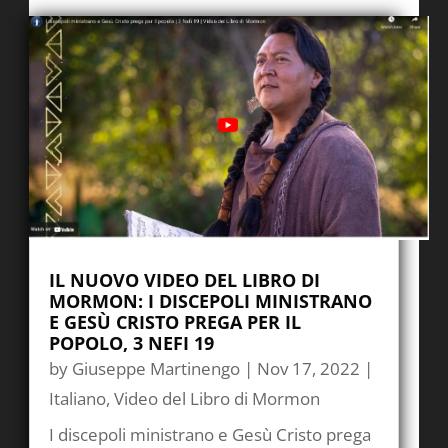
IL NUOVO VIDEO DEL LIBRO DI
MORMON: I DISCEPOLI MINISTRANO
E GESÙ CRISTO PREGA PER IL
POPOLO, 3 NEFI 19
by
Giuseppe Martinengo
|
Nov 17, 2022
|
Italiano
,
Video del Libro di Mormon
I discepoli ministrano e Gesù Cristo prega