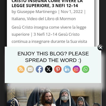
CRISTO INSEGNA COME VIVERE LA
LEGGE SUPERIORE, 3 NEFI 12–14
by
Giuseppe Martinengo
|
Nov 1, 2022
|
Italiano
,
Video del Libro di Mormon
Gesù Cristo insegna come vivere la legge
superiore | 3 Nefi 12–14 Gesù Cristo
continua a insegnare durante la Sua visita
agli abitanti dell’Antica America. Le parole
ENJOY THIS BLOG? PLEASE
di Gesù riflettono il Sermone sul Monte e
SPREAD THE WORD :)
le Beatitudini così come si trovano nel
Vangelo di Matteo...