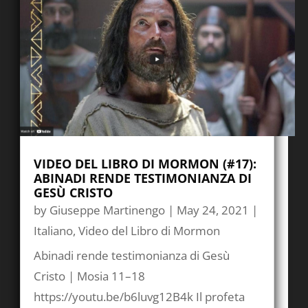
VIDEO DEL LIBRO DI MORMON (#17):
ABINADI RENDE TESTIMONIANZA DI
GESÙ CRISTO
by
Giuseppe Martinengo
|
May 24, 2021
|
Italiano
,
Video del Libro di Mormon
Abinadi rende testimonianza di Gesù
Cristo | Mosia 11–18
https://youtu.be/b6luvg12B4k Il profeta