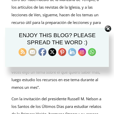
los artículos de las revistas de la Iglesia, y a las
lecciones de Ven, sígueme, hacen de los temas un
recurso útil para la preparación de lecciones y para
el estudio personal y familiar.
ENJOY THIS BLOG? PLEASE
Jessica Strong de Alpine, Utah, dijo que usa Temas
SPREAD THE WORD :)
del Evangelio para mantener su estudio enfocado y
aprender más sobre temas específicos sobre los
que está orando o con los que está tratando. “A
veces elijo un tema sobre el que quiero saber más,
luego estudio los recursos en ese tema durante al
menos un mes”.
Con la invitación del presidente Russell M. Nelson a
los Santos de los Últimos Días para estudiar relatos
de la Primera Visión, hermana Strong y su esposo,