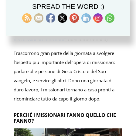
diversa dalla loro madre lingua, i missionari
SPREAD THE WORD :)
dedicano anche del tempo a studiare la lingua del
paese che li ospita (vedere “
Annunciata una
maggiore flessibilità per il programma giornaliero
dei missionari mormoni
”, media-mormoni.it).
Trascorrono gran parte della giornata a svolgere
l’aspetto più importante dell’opera di missionari:
parlare alle persone di Gesù Cristo e del Suo
vangelo, e servire gli altri. Dopo una giornata di
duro lavoro, i missionari tornano a casa pronti a
ricominciare tutto da capo il giorno dopo.
PERCHÉ I MISSIONARI FANNO QUELLO CHE
FANNO?