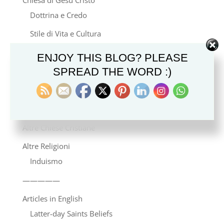
Dottrina e Credo
Stile di Vita e Cultura
Famiglia e Genealogia
ENJOY THIS BLOG? PLEASE
SPREAD THE WORD :)
Storia e Missione
Notizie
Video del Libro di Mormon
Altre Chiese Cristiane
Altre Religioni
Induismo
—————
Articles in English
Latter-day Saints Beliefs