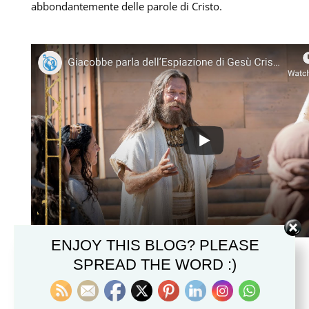
abbondantemente delle parole di Cristo.
ENJOY THIS BLOG? PLEASE
SPREAD THE WORD :)
VIDEO DEL LIBRO DI MORMON (#10):
GIACOBBE PARLA DELL’ESPIAZIONE DI GESÙ
CRISTO, 2 NEFI 6–10
by
Giuseppe Martinengo
|
Nov 22, 2019
|
Chiesa di