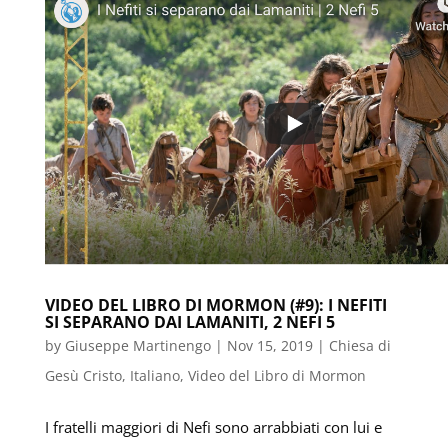
VIDEO DEL LIBRO DI MORMON (#9): I NEFITI
SI SEPARANO DAI LAMANITI, 2 NEFI 5
by
Giuseppe Martinengo
|
Nov 15, 2019
|
Chiesa di
Gesù Cristo
,
Italiano
,
Video del Libro di Mormon
I fratelli maggiori di Nefi sono arrabbiati con lui e