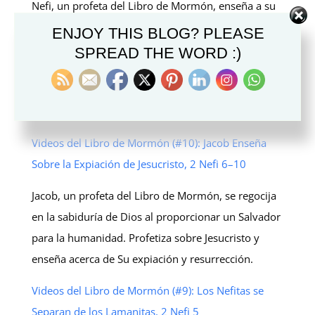
Nefi, un profeta del Libro de Mormón, enseña a su
pueblo acerca del bautismo y la doctrina de Cristo.
ENJOY THIS BLOG? PLEASE
Les dice que deben continuar adelante siguiendo a
SPREAD THE WORD :)
Cristo, con esperanza perfecta en Él, amar a Dios y
a todas las personas y deleitarse en las palabras de
Cristo.
Videos del Libro de Mormón (#10): Jacob Enseña
Sobre la Expiación de Jesucristo, 2 Nefi 6–10
Jacob, un profeta del Libro de Mormón, se regocija
en la sabiduría de Dios al proporcionar un Salvador
para la humanidad. Profetiza sobre Jesucristo y
enseña acerca de Su expiación y resurrección.
Videos del Libro de Mormón (#9): Los Nefitas se
Separan de los Lamanitas, 2 Nefi 5