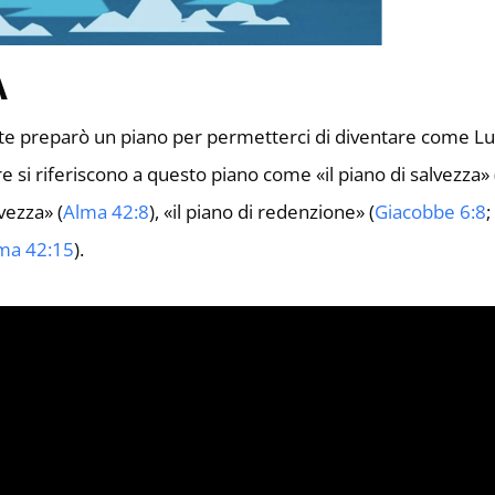
A
este preparò un piano per permetterci di diventare come Lu
re si riferiscono a questo piano come «il piano di salvezza» 
lvezza» (
Alma 42:8
), «il piano di redenzione» (
Giacobbe 6:8
ma 42:15
).