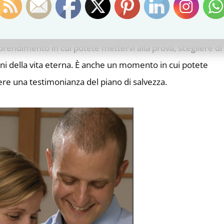
ta terrena. Il vostro spirito è unito al vostro corpo, dandov
un modo che non era possibile nella vita pre-terrena. Questa
prendimento in cui potete mettervi alla prova, scegliere di
gni della vita eterna. È anche un momento in cui potete
enere una testimonianza del piano di salvezza.