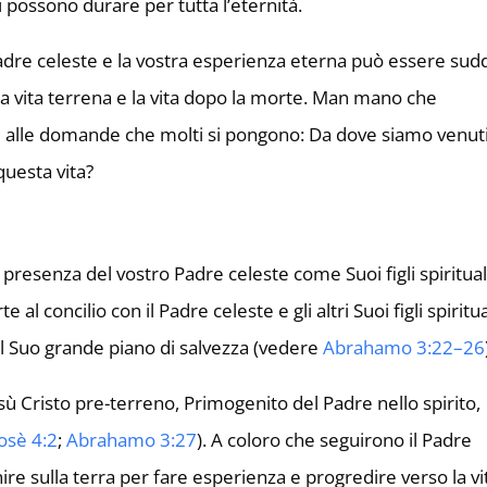
ri possono durare per tutta l’eternità.
Padre celeste e la vostra esperienza eterna può essere sudd
a, la vita terrena e la vita dopo la morte. Man mano che
te alle domande che molti si pongono: Da dove siamo venut
uesta vita?
a presenza del vostro Padre celeste come Suoi figli spiritual
l concilio con il Padre celeste e gli altri Suoi figli spiritual
 il Suo grande piano di salvezza (vedere
Abrahamo 3:22–26
Gesù Cristo pre-terreno, Primogenito del Padre nello spirito,
osè 4:2
;
Abrahamo 3:27
). A coloro che seguirono il Padre
re sulla terra per fare esperienza e progredire verso la vi