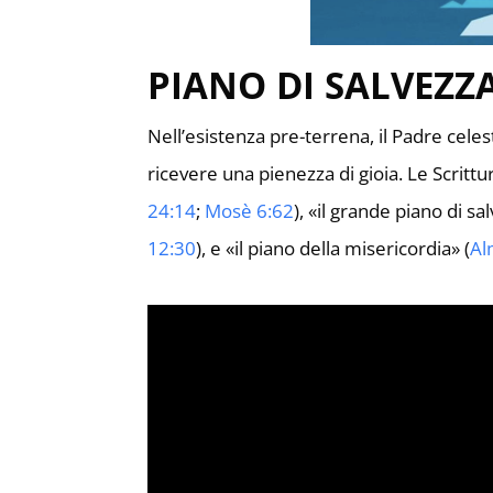
PIANO DI SALVEZZ
Nell’esistenza pre-terrena, il Padre cel
ricevere una pienezza di gioia. Le Scrittu
24:14
;
Mosè 6:62
), «il grande piano di sa
12:30
), e «il piano della misericordia» (
Al