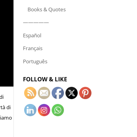
Books & Quotes
—————
Español
Français
Português
FOLLOW & LIKE
di
tà di
ssiamo