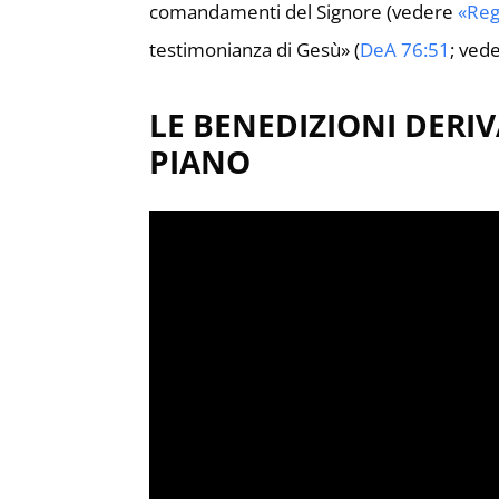
comandamenti del Signore (vedere
«Reg
testimonianza di Gesù» (
DeA 76:51
; ved
LE BENEDIZIONI DERI
PIANO