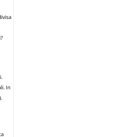
ivisa
i?
i.
i. In
).
ta