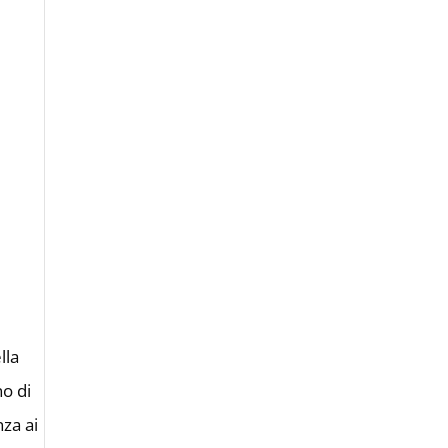
lla
no di
nza ai