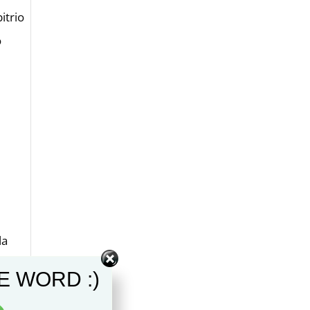
bitrio
o
la
E WORD :)