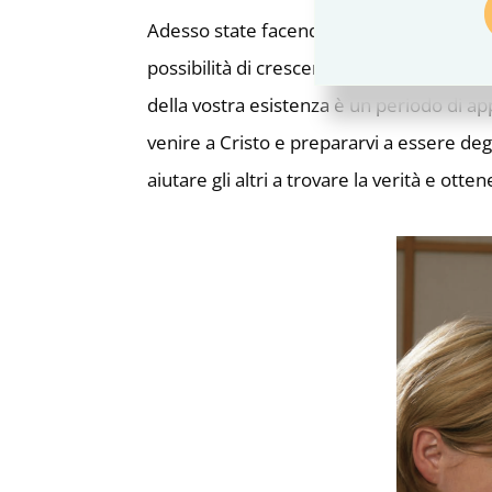
Adesso state facendo l’esperienza della vi
possibilità di crescere e svilupparvi in 
della vostra esistenza è un periodo di ap
venire a Cristo e prepararvi a essere de
aiutare gli altri a trovare la verità e ott