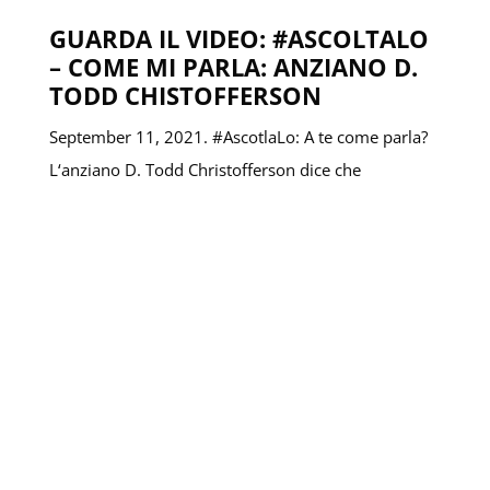
GUARDA IL VIDEO: #ASCOLTALO
– COME MI PARLA: ANZIANO D.
TODD CHISTOFFERSON
September 11, 2021. #AscotlaLo: A te come parla?
L‘anziano D. Todd Christofferson dice che
dobbiamo essere sempre accessibili, pronti e
disposti ad ascoltarLo. D. Todd
Christofferson Vita privata …
…
VIDEO DEL LIBRO DI MORMON
(#17): ABINADI RENDE
TESTIMONIANZA DI GESÙ
CRISTO