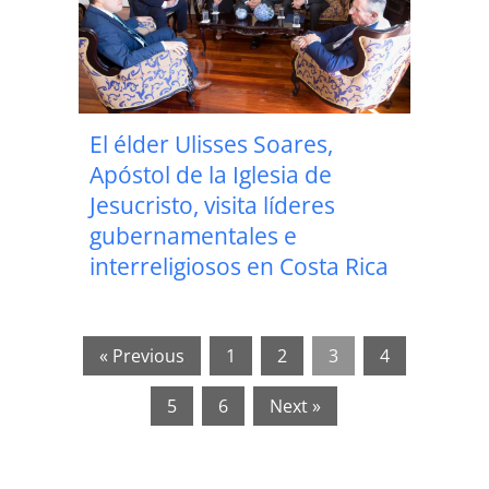
El élder Ulisses Soares,
Apóstol de la Iglesia de
Jesucristo, visita líderes
gubernamentales e
interreligiosos en Costa Rica
« Previous
1
2
3
4
5
6
Next »